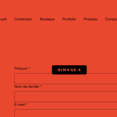
ueil
Confection
Boutique
Portfolio
Produits
Contac
Prénom
*
Image A
Nom de famille
*
E‑mail
*